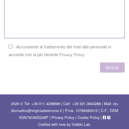
- Acconsento al trattamento dei miei dati personali in
accordo con la più recente
Privacy Policy
2026 ©
Tel: +39 011.4298696
|
Cell: +39 391.3844288
|
Mail: stu
diomedico@virginiadesimone.it
| P.Iva: 10789380010 | C.F.: DSM
VGN79C66D208P |
Privacy Policy
|
Cookie Policy
|
Crafted with love by
Visible Lab
.