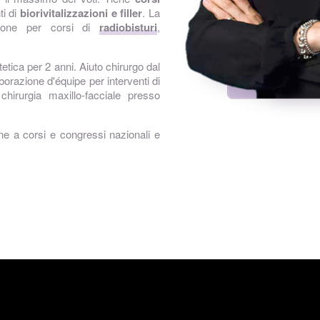
ti di
biorivitalizzazioni e filler
. La
zione per corsi di
radiobisturi
,
tetica per 2 anni. Aiuto chirurgo dal
aborazione d'équipe per interventi di
 chirurgia maxillo-facciale presso
ne a corsi e congressi nazionali e