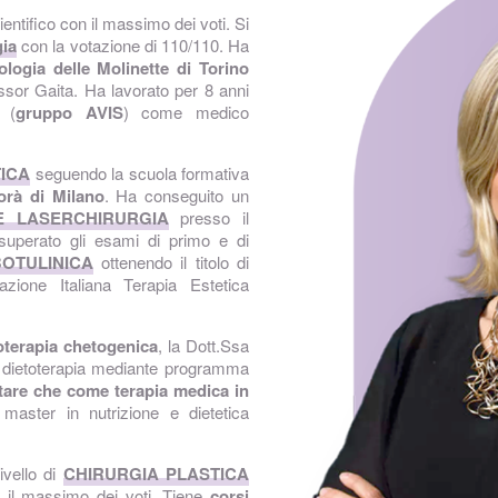
ntifico con il massimo dei voti. Si
gia
con la votazione di 110/110. Ha
ologia delle Molinette di Torino
essor Gaita. Ha lavorato per 8 anni
 (
gruppo AVIS
) come medico
TICA
seguendo la scuola formativa
orà di Milano
. Ha conseguito un
E LASERCHIRURGIA
presso il
superato gli esami di primo e di
BOTULINICA
ottenendo il titolo di
zione Italiana Terapia Estetica
oterapia chetogenica
, la Dott.Ssa
la dietoterapia mediante programma
ntare che come terapia medica in
aster in nutrizione e dietetica
ivello di
CHIRURGIA PLASTICA
il massimo dei voti. Tiene
corsi