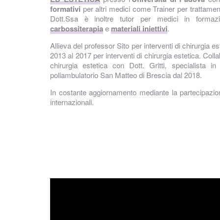
formativi
per altri medici come Trainer per trattamen
Dott.Ssa è inoltre tutor per medici in forma
carbossiterapia
e
materiali iniettivi
.
Allieva del professor Sito per interventi di chirurgia es
2013 al 2017 per interventi di chirurgia estetica. Coll
chirurgia estetica con Dott. Gritti, specialista in
poliambulatorio San Matteo di Brescia dal 2018.
In costante aggiornamento mediante la partecipazio
internazionali.