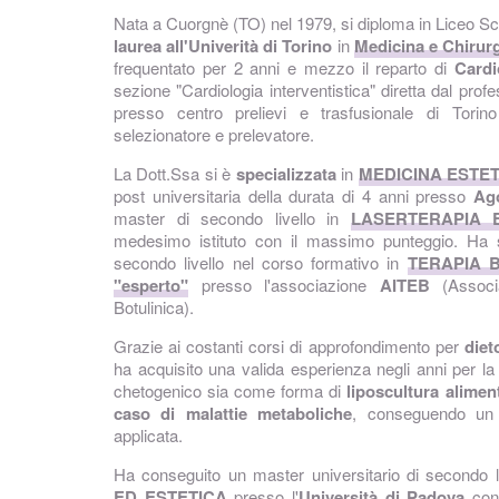
Nata a Cuorgnè (TO) nel 1979, si diploma in Liceo Scie
laurea all'Univerità di Torino
in
Medicina e Chirur
frequentato per 2 anni e mezzo il reparto di
Cardi
sezione "Cardiologia interventistica" diretta dal prof
presso centro prelievi e trasfusionale di Torino
selezionatore e prelevatore.
La Dott.Ssa si è
specializzata
in
MEDICINA ESTE
post universitaria della durata di 4 anni presso
Ag
master di secondo livello in
LASERTERAPIA 
medesimo istituto con il massimo punteggio. Ha 
secondo livello nel corso formativo in
TERAPIA 
"esperto"
presso l'associazione
AITEB
(Associa
Botulinica).
Grazie ai costanti corsi di approfondimento per
diet
ha acquisito una valida esperienza negli anni per 
chetogenico sia come forma di
liposcultura alime
caso di malattie metaboliche
, conseguendo un m
applicata.
Ha conseguito un master universitario di secondo l
ED ESTETICA
presso l'
Università di Padova
con 